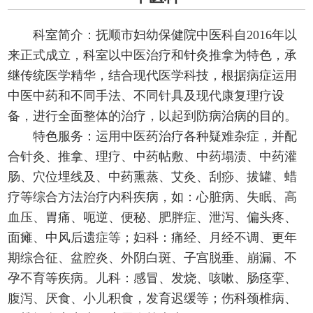
科室简介：抚顺市妇幼保健院中医科自2016年以
来正式成立，科室以中医治疗和针灸推拿为特色，承
继传统医学精华，结合现代医学科技，根据病症运用
中医中药和不同手法、不同针具及现代康复理疗设
备，进行全面整体的治疗，以起到防病治病的目的。
特色服务：运用中医药治疗各种疑难杂症，并配
合针灸、推拿、理疗、中药帖敷、中药塌渍、中药灌
肠、穴位埋线及、中药熏蒸、艾灸、刮痧、拔罐、蜡
疗等综合方法治疗内科疾病，如：心脏病、失眠、高
血压、胃痛、呃逆、便秘、肥胖症、泄泻、偏头疼、
面瘫、中风后遗症等；妇科：痛经、月经不调、更年
期综合征、盆腔炎、外阴白斑、子宫脱垂、崩漏、不
孕不育等疾病。儿科：感冒、发烧、咳嗽、肠痉挛、
腹泻、厌食、小儿积食，发育迟缓等；伤科颈椎病、